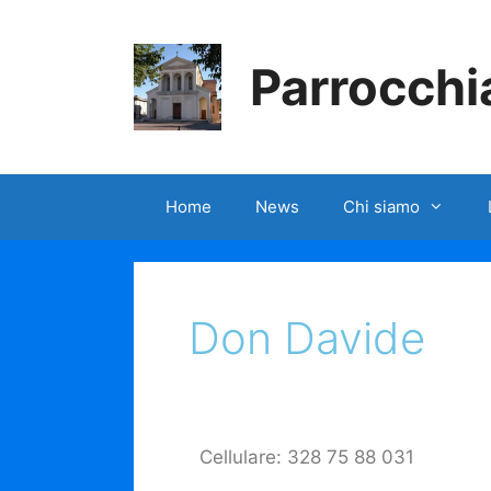
Parrocchia
Home
News
Chi siamo
Don Davide
Cellulare: 328 75 88 031