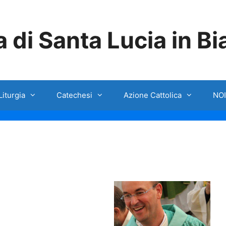
 di Santa Lucia in B
Liturgia
Catechesi
Azione Cattolica
NOI